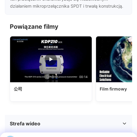
działaniem mikroprzełącznika SPDT i trwałą konstrukcją.
Powiązane filmy
00:14
公司
Film firmowy
Strefa wideo